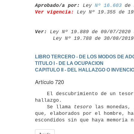
Aprobado/a por:
 Ley 
Nº 16.603
Ver vigencia:
 Ley Nº 19.355 de 19
Ver:
 Ley Nº 19.889 de 09/07/2020 
      Ley Nº 19.788 de 30/08/20
LIBRO TERCERO - DE LOS MODOS DE ADQ
TITULO I - DE LA OCUPACION
CAPITULO II - DEL HALLAZGO O INVENCI
Artículo 720
    El descubrimiento de un tesoro es otra especie de invención o

hallazgo.

    Se llama 
tesoro
 las monedas, 
que, elaborados por el hombre, ha