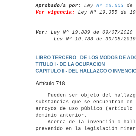
Aprobado/a por:
 Ley 
Nº 16.603
Ver vigencia:
 Ley Nº 19.355 de 19
Ver:
 Ley Nº 19.889 de 09/07/2020 
      Ley Nº 19.788 de 30/08/20
LIBRO TERCERO - DE LOS MODOS DE ADQ
TITULO I - DE LA OCUPACION
CAPITULO II - DEL HALLAZGO O INVENCI
Artículo 718
    Pueden ser objeto del hallazgo las piedras, conchas y otras

substancias que se encuentran en 
arroyos de uso público (artículo 
dominio anterior.

    Acerca de la invención o hallazgo de las minas, se estará a lo
