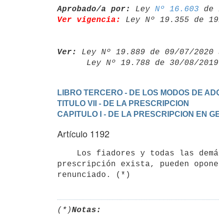
Aprobado/a por:
 Ley 
Nº 16.603
Ver vigencia:
 Ley Nº 19.355 de 19
Ver:
 Ley Nº 19.889 de 09/07/2020 
      Ley Nº 19.788 de 30/08/20
LIBRO TERCERO - DE LOS MODOS DE ADQ
TITULO VII - DE LA PRESCRIPCION
CAPITULO I - DE LA PRESCRIPCION EN 
Artículo 1192
    Los fiadores y todas las demás personas que tienen interés en que la

prescripción exista, pueden opone
(*)
Notas: