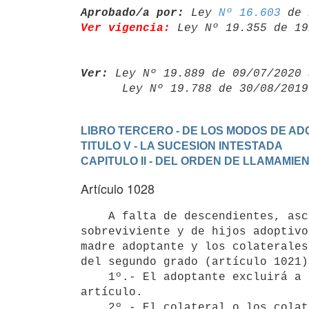
Aprobado/a por:
 Ley 
Nº 16.603
Ver vigencia:
 Ley Nº 19.355 de 19
Ver:
 Ley Nº 19.889 de 09/07/2020 
      Ley Nº 19.788 de 30/08/20
LIBRO TERCERO - DE LOS MODOS DE ADQ
TITULO V - LA SUCESION INTESTADA
CAPITULO II - DEL ORDEN DE LLAMAMIE
Artículo 1028
    A falta de descendientes, ascendientes y hermanos, de cónyuge

sobreviviente y de hijos adoptivo
madre adoptante y los colaterales
del segundo grado (artículo 1021)
    1º.- El adoptante excluirá a los colaterales de que habla este

artículo.

    2º.- El colateral o los colaterales de grado más próximo, excluirán
