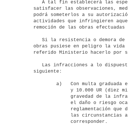
   A tal fin establecerá las especificaciones técnicas que deberán

satisfacer las observaciones, med
podrá someterlos a su autorizació
actividades que infringieren aque
remoción de las obras efectuadas 
   Si la resistencia o demora de los obligados para eliminar o remover las

obras pusiese en peligro la vida 
referido Ministerio hacerlo por s
   Las infracciones a lo dispuesto en este artículo serán sancionadas por el Ministerio competente del modo 
siguiente:

        a)   Con multa graduada entre 10 UR (diez unidades reajustables)

             y 10.000 UR (diez mil unidades reajustables), según la

             gravedad de la infracción, el beneficio ilícito obtenido y

             el daño o riesgo ocasionado de conformidad con la

             reglamentación que dictará el Poder Ejecutivo considerando

             las circunstancias agravantes y atenuantes que pudieran

             corresponder.
