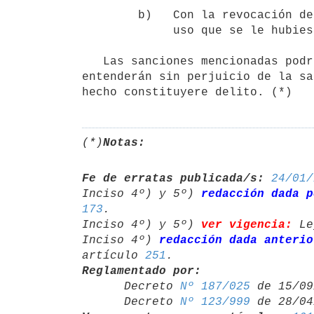
        b)   Con la revocación del permiso o caducidad de la concesión de

             uso que se le hubiese otorgado al infractor.

   Las sanciones mencionadas podrán imponerse conjuntamente y se

entenderán sin perjuicio de la sa
hecho constituyere delito. (*)
(*)
Notas:
Fe de erratas publicada/s:
24/01/
Inciso 4º) y 5º) 
redacción dada p
173
.

Inciso 4º) y 5º) 
ver vigencia:
 Le
Inciso 4º) 
redacción dada anterio
artículo 
251
Reglamentado por:

      Decreto 
Nº 187/025
 de 15/09
      Decreto 
Nº 123/999