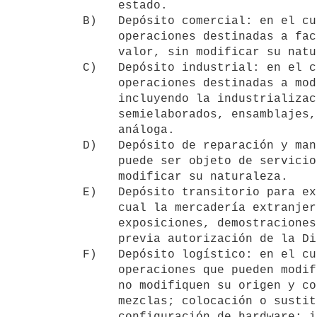
     estado.

B)   Depósito comercial: en el cu
     operaciones destinadas a facilitar su comercialización o aumentar su

     valor, sin modificar su naturaleza o estado.

C)   Depósito industrial: en el c
     operaciones destinadas a modificar su naturaleza o estado,

     incluyendo la industrialización de materias primas y de productos

     semielaborados, ensamblajes, montajes y cualquier otra operación

     análoga.

D)   Depósito de reparación y man
     puede ser objeto de servicios de reparación y mantenimiento, sin

     modificar su naturaleza.

E)   Depósito transitorio para ex
     cual la mercadería extranjera ingresada puede ser destinada a

     exposiciones, demostraciones, ferias u otras actividades similares,

     previa autorización de la Dirección Nacional de Aduanas.

F)   Depósito logístico: en el cu
     operaciones que pueden modificar su estado o naturaleza, siempre que

     no modifiquen su origen y consistan en: ensamblajes o montajes;

     mezclas; colocación o sustitución de partes, piezas o accesorios;

     configuración de hardware; instalación de software; elaboración de
