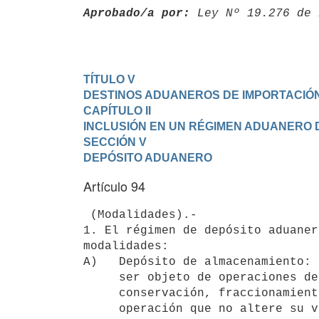
Aprobado/a por:
 Ley Nº 19.276 de 
TÍTULO V

DESTINOS ADUANEROS DE IMPORTACIÓ
CAPÍTULO II

INCLUSIÓN EN UN RÉGIMEN ADUANERO 
SECCIÓN V

DEPÓSITO ADUANERO
Artículo 94
 (Modalidades).-

1. El régimen de depósito aduaner
modalidades:

A)   Depósito de almacenamiento: 
     ser objeto de operaciones destinadas a asegurar su reconocimiento,

     conservación, fraccionamiento en lotes o volúmenes y cualquier otra

     operación que no altere su valor ni modifique su naturaleza o
