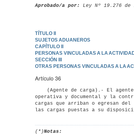
Aprobado/a por:
 Ley Nº 19.276 de 
TÍTULO II

SUJETOS ADUANEROS
CAPÍTULO II

PERSONAS VINCULADAS A LA ACTIVID
SECCIÓN III

OTRAS PERSONAS VINCULADAS A LA A
Artículo 36
    (Agente de carga).- El agente de carga es la persona que tiene bajo su responsabilidad la gestión 
operativa y documental y la contr
cargas que arriban o egresan del 
las cargas puestas a su disposici
(*)
Notas: