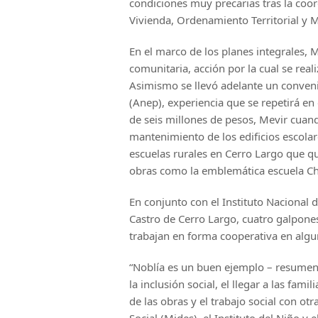
condiciones muy precarias tras la coor
Vivienda, Ordenamiento Territorial y
En el marco de los planes integrales, M
comunitaria, acción por la cual se rea
Asimismo se llevó adelante un conveni
(Anep), experiencia que se repetirá e
de seis millones de pesos, Mevir cuand
mantenimiento de los edificios escola
escuelas rurales en Cerro Largo que 
obras como la emblemática escuela Ch
En conjunto con el Instituto Nacional 
Castro de Cerro Largo, cuatro galpone
trabajan en forma cooperativa en algu
“Noblía es un buen ejemplo – resumen 
la inclusión social, el llegar a las fa
de las obras y el trabajo social con ot
Social (Mides), el Instituto del Niño y 