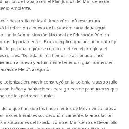
dinación de trabajo con el Plan Juntos del Ministerio de
 Medio Ambiente.
evir desarrollo en los últimos años infraestructura
lizó la refacción a nuevo de la subcomisaria de Aceguá.
o con la Administración Nacional de Educación Pública
n otros departamentos. Bianco explicó que por un monto fijo
o llega a una región se compromete en el arreglo y el
res rurales. “De esta forma hemos refaccionado cinco
quedaron a nuevo y actualmente tenemos igual número en
acras de Melo”, aseguró.
de Colonización, Mevir construyó en la Colonia Maestro Julio
s con baños y habitaciones para grupos de productores que
nos de los padrones rurales.
de lo que han sido los lineamientos de Mevir vinculados a
milias más vulnerables socioeconómicamente, la articulación
ras instituciones del Estado, como el Ministerio de Desarrollo
el Adolescente del Uruguay (Inau), el Club de Niños, el