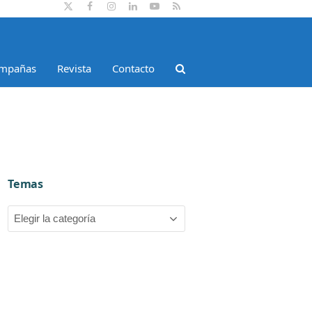
Twitter
Facebook
Instagram
LinkedIn
YouTube
RSS
mpañas
Revista
Contacto
Temas
Temas