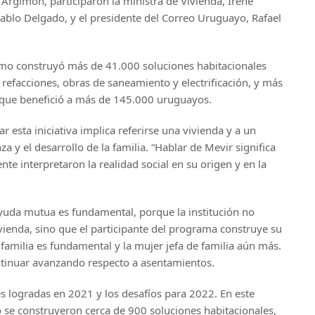
 Argimón, participaron la ministra de Vivienda, Irene
Pablo Delgado, y el presidente del Correo Uruguayo, Rafael
smo construyó más de 41.000 soluciones habitacionales
 refacciones, obras de saneamiento y electrificación, y más
 que benefició a más de 145.000 uruguayos.
r esta iniciativa implica referirse una vivienda y a un
a y el desarrollo de la familia. “Hablar de Mevir significa
nte interpretaron la realidad social en su origen y en la
ayuda mutua es fundamental, porque la institución no
vienda, sino que el participante del programa construye su
familia es fundamental y la mujer jefa de familia aún más.
ntinuar avanzando respecto a asentamientos.
s logradas en 2021 y los desafíos para 2022. En este
o se construyeron cerca de 900 soluciones habitacionales,