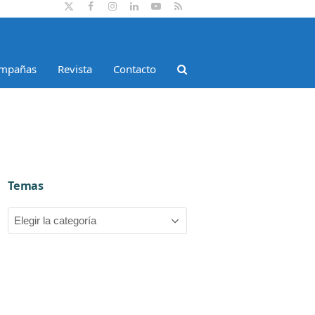
Twitter
Facebook
Instagram
LinkedIn
YouTube
RSS
mpañas
Revista
Contacto
Temas
Temas