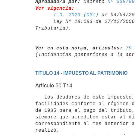
Aprobado/a por:
 Decreto 
Nº 338/99
Ver vigencia:
T.O. 2023 (DGI)
 de 04/04/20
      Ley Nº 18.083 de 27/12/20
Ver en esta norma, artículos:
79 
TITULO 14 - IMPUESTO AL PATRIMONIO
Artículo 50-T14
   Los deudores de este impuesto, que hayan celebrado convenios de

facilidades conforme al régimen d
de 1985 para el pago del tributo,
siempre que acrediten estar al dí
correspondiente al mes anterior a
realizó.
