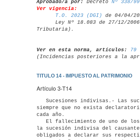
Aprobado/a por:
 Decreto 
Nº 338/99
Ver vigencia:
T.O. 2023 (DGI)
 de 04/04/20
      Ley Nº 18.083 de 27/12/20
Ver en esta norma, artículos:
79 
TITULO 14 - IMPUESTO AL PATRIMONIO
Artículo 3-T14
   Sucesiones indivisas.- Las sucesiones indivisas serán sujetos pasivos

siempre que no exista declaratori
cada año.

   El fallecimiento de uno de los cónyuges disuelve el núcleo familiar;

la sucesión indivisa del causante
obligados a declarar sus respecti