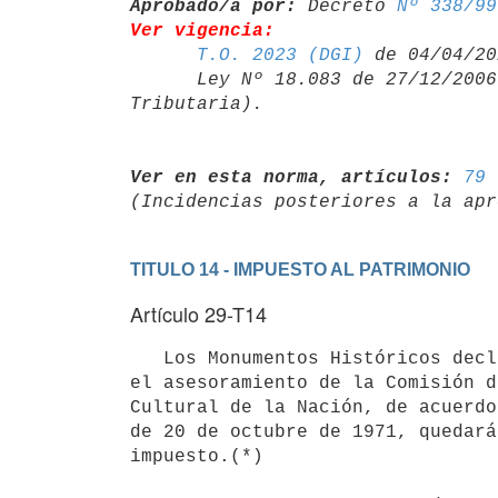
Aprobado/a por:
 Decreto 
Nº 338/99
Ver vigencia:
T.O. 2023 (DGI)
 de 04/04/20
      Ley Nº 18.083 de 27/12/20
Ver en esta norma, artículos:
79 
TITULO 14 - IMPUESTO AL PATRIMONIO
Artículo 29-T14
   Los Monumentos Históricos declarados tales por el Poder Ejecutivo con

el asesoramiento de la Comisión d
Cultural de la Nación, de acuerdo
de 20 de octubre de 1971, quedará
impuesto.(*)
