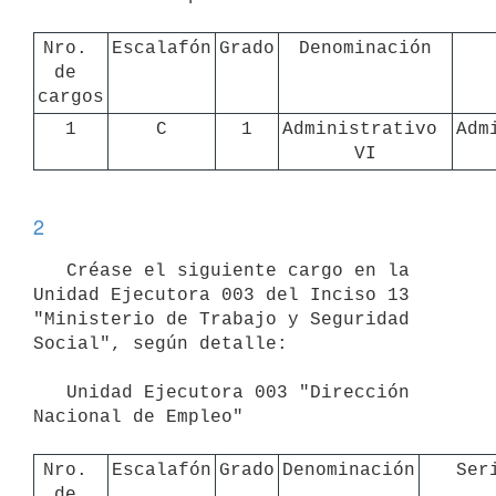
Nro. 
Escalafón
Grado
Denominación
de 
cargos
1
C
1
Administrativo 
Adm
VI
2
   Créase el siguiente cargo en la 
Unidad Ejecutora 003 del Inciso 13 
"Ministerio de Trabajo y Seguridad 
Social", según detalle:

   Unidad Ejecutora 003 "Dirección 
Nacional de Empleo"

Nro. 
Escalafón
Grado
Denominación
Ser
de 