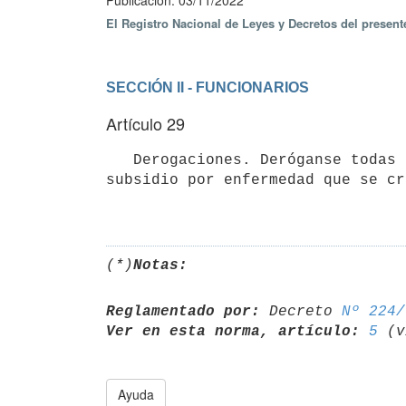
Publicación: 03/11/2022
El Registro Nacional de Leyes y Decretos del presen
SECCIÓN II - FUNCIONARIOS
Artículo 29
   Derogaciones. Deróganse todas las disposiciones que directa o indirectamente se opongan al régimen de 
subsidio por enfermedad que se cr
(*)
Notas:
Reglamentado por:
 Decreto 
Nº 224/
Ver en esta norma, artículo:
5
Ayuda