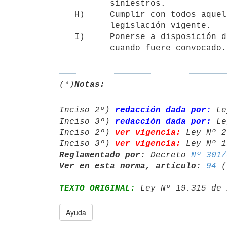
          siniestros.

   H)     Cumplir con todos aquellos cometidos previstos por la

          legislación vigente.

   I)     Ponerse a disposición del Sistema Nacional de Emergencias,

(*)
Notas:
Inciso 2º) 
redacción dada por:
 Le
Inciso 3º) 
redacción dada por:
 Le
Inciso 2º) 
ver vigencia:
 Ley Nº 2
Inciso 3º) 
ver vigencia:
 Ley Nº 1
Reglamentado por:
 Decreto 
Nº 301/
Ver en esta norma, artículo:
94
TEXTO ORIGINAL:
 Ley Nº 19.315 de 
Ayuda