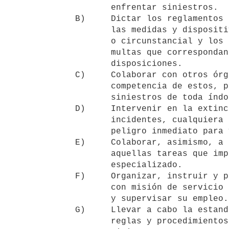
          enfrentar siniestros.

   B)     Dictar los reglamentos en riesgos de incendios, estableciendo

          las medidas y dispositivos de prevención de carácter permanente

          o circunstancial y los casos de su aplicación, así como las

          multas que correspondan por contravención de sus

          disposiciones.

   C)     Colaborar con otros órganos públicos, dentro de la esfera de la

          competencia de estos, para evitar, eliminar o suprimir

          siniestros de toda índole.

   D)     Intervenir en la extinción de incendios y en aquellos

          incidentes, cualquiera sea su naturaleza, que aparejen un

          peligro inmediato para vidas, bienes y para el medio ambiente.

   E)     Colaborar, asimismo, a requerimiento policial o judicial, en

          aquellas tareas que impliquen empleo de personal o material

          especializado.

   F)     Organizar, instruir y preparar todo elemento estatal o civil,

          con misión de servicio público de bomberos, que pudiera crearse

          y supervisar su empleo.

   G)     Llevar a cabo la estandarización, divulgación y enseñanza de

          reglas y procedimientos técnicos para prevenir y evitar
