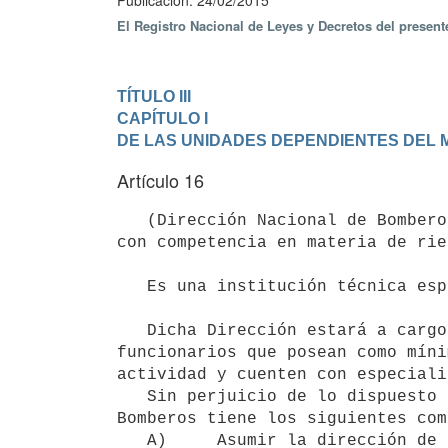
Publicación: 24/02/2015
El Registro Nacional de Leyes y Decretos del presen
TÍTULO III
CAPÍTULO I

DE LAS UNIDADES DEPENDIENTES DEL M
Artículo 16
   (Dirección Nacional de Bomberos).- La Dirección Nacional de Bomberos es un organismo Técnico Profesional, 
con competencia en materia de rie
   Es una institución técnica especializada que depende de la Dirección de la Policía Nacional. (*)

   Dicha Dirección estará a cargo de un Director, el cual será designado por el Ministro del Interior entre 
funcionarios que posean como míni
actividad y cuenten con especiali
   Sin perjuicio de lo dispuesto por la Ley N° 15.896, de 15 de setiembre de 1987, la Dirección Nacional de 
Bomberos tiene los siguientes com
   A)     Asumir la dirección de las operaciones necesarias para
