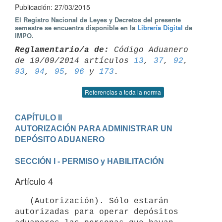
Publicación: 27/03/2015
El Registro Nacional de Leyes y Decretos del presente
semestre se encuentra disponible en la
Librería Digital
de
IMPO.
Reglamentario/a de:
 Código Aduanero 
de 19/09/2014 artículos 
13
, 
37
, 
92
, 
93
, 
94
, 
95
, 
96
 y 
173
Referencias a toda la norma
CAPÍTULO II

AUTORIZACIÓN PARA ADMINISTRAR UN 
SECCIÓN I - PERMISO y HABILITACIÓN
Artículo 4
   (Autorización). Sólo estarán 
autorizadas para operar depósitos 