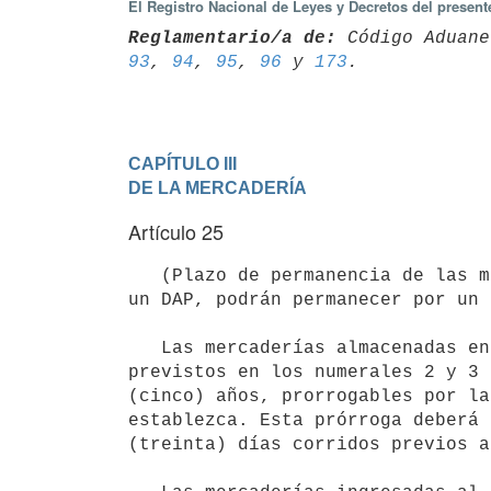
El Registro Nacional de Leyes y Decretos del presen
Reglamentario/a de:
 Código Aduane
93
, 
94
, 
95
, 
96
 y 
173
CAPÍTULO III

DE LA MERCADERÍA
Artículo 25
   (Plazo de permanencia de las mercaderías). Las mercaderías almacenadas en régimen de depósito aduanero en 
un DAP, podrán permanecer por un 
   Las mercaderías almacenadas en régimen de depósito aduanero en los depósitos ubicados en los espacios 
previstos en los numerales 2 y 3 
(cinco) años, prorrogables por la
establezca. Esta prórroga deberá 
(treinta) días corridos previos a