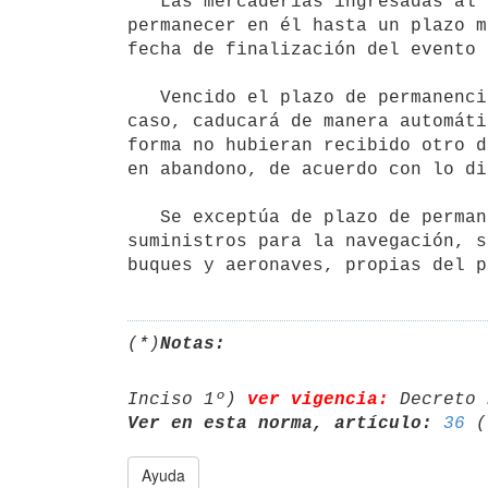
   Las mercaderías ingresadas al depósito transitorio para exposición u otra actividad similar podrán 
permanecer en él hasta un plazo m
fecha de finalización del evento 
   Vencido el plazo de permanencia de la mercadería en régimen de depósito aduanero, o de su prórroga en su 
caso, caducará de manera automáti
forma no hubieran recibido otro d
en abandono, de acuerdo con lo di
   Se exceptúa de plazo de permanencia de las mercaderías en régimen de depósito aduanero, los equipos y 
suministros para la navegación, s
(*)
Notas:
Inciso 1º) 
ver vigencia:
 Decreto 
Ver en esta norma, artículo:
36
Ayuda