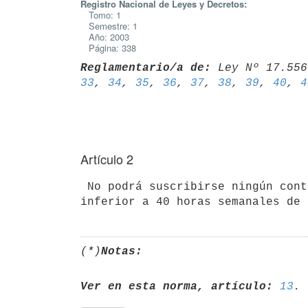
Registro Nacional de Leyes y Decretos:
Tomo: 1
Semestre: 1
Año: 2003
Página: 338
Reglamentario/a de:
 Ley Nº 17.556
33
, 
34
, 
35
, 
36
, 
37
, 
38
, 
39
, 
40
, 
4
Artículo 2
 No podrá suscribirse ningún contrato a término con una carga horaria 

(*)
Notas:
Ver en esta norma, artículo:
13