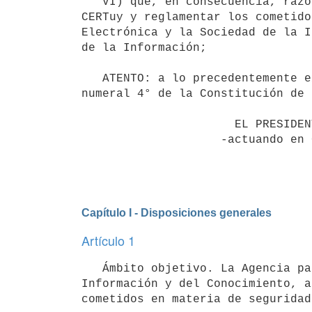
   VI) que, en consecuencia, razones de juridicidad y conveniencia ameritan adecuar el funcionamiento del 
CERTuy y reglamentar los cometido
Electrónica y la Sociedad de la I
de la Información;

   ATENTO: a lo precedentemente expuesto y a lo preceptuado en las disposiciones citadas y en el artículo 168 
numeral 4° de la Constitución de 
                      EL PRESIDENTE DE LA REPÚBLICA

                    -actuando en Consejo de Ministros-

Capítulo I - Disposiciones generales
Artículo 1
   Ámbito objetivo. La Agencia para el Desarrollo del Gobierno de Gestión Electrónica y la Sociedad de la 
Información y del Conocimiento, a
cometidos en materia de seguridad