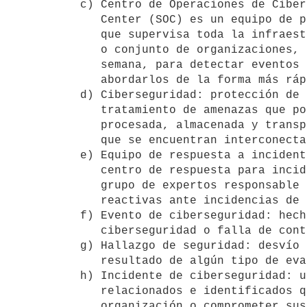
c) Centro de Operaciones de Ciber
   Center (SOC) es un equipo de profesionales de ciberseguridad seguridad

   que supervisa toda la infraestructura tecnológica de una organización

   o conjunto de organizaciones, las 24 horas del día, los 7 días de la

   semana, para detectar eventos de ciberseguridad en tiempo real y

   abordarlos de la forma más rápida y eficaz posible.

d) Ciberseguridad: protección de 
   tratamiento de amenazas que ponen en riesgo la información que es

   procesada, almacenada y transportada por los sistemas de información

   que se encuentran interconectados.

e) Equipo de respuesta a incident
   centro de respuesta para incidentes de ciberseguridad. Se trata de un

   grupo de expertos responsable del desarrollo de medidas preventivas y

   reactivas ante incidencias de ciberseguridad.

f) Evento de ciberseguridad: hech
   ciberseguridad o falla de controles.

g) Hallazgo de seguridad: desvío 
   resultado de algún tipo de evaluación o auditoría de seguridad.

h) Incidente de ciberseguridad: u
   relacionados e identificados que puede(n) dañar los activos de una

   organización o comprometer sus operaciones.
