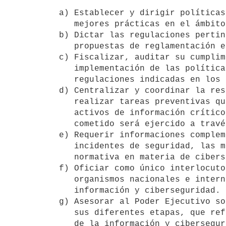
a) Establecer y dirigir políticas
   mejores prácticas en el ámbito de su competencia.

b) Dictar las regulaciones pertin
   propuestas de reglamentación en la materia.

c) Fiscalizar, auditar su cumplim
   implementación de las políticas, metodologías, mejores prácticas y

   regulaciones indicadas en los apartados anteriores.

d) Centralizar y coordinar la res
   realizar tareas preventivas que correspondan para la protección de los

   activos de información críticos definidos en el presente Decreto. Este

   cometido será ejercido a través del CERTuy.

e) Requerir informaciones complem
   incidentes de seguridad, las medidas adoptadas y a la aplicación de la

   normativa en materia de ciberseguridad en general.

f) Oficiar como único interlocuto
   organismos nacionales e internacionales en materia de seguridad de la

   información y ciberseguridad.

g) Asesorar al Poder Ejecutivo so
   sus diferentes etapas, que refieran total o parcialmente a seguridad
