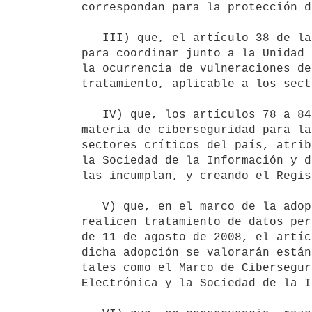
correspondan para la protección d
   III) que, el artículo 38 de la Ley N° 19.670, de 15 de octubre de 2018 estableció la competencia del CERTuy 
para coordinar junto a la Unidad 
la ocurrencia de vulneraciones de
tratamiento, aplicable a los sect
   IV) que, los artículos 78 a 84 de la Ley N° 20.212, de 6 de noviembre de 2023 establecieron obligaciones en 
materia de ciberseguridad para la
sectores críticos del país, atrib
la Sociedad de la Información y d
las incumplan, y creando el Regis
   V) que, en el marco de la adopción de medidas de seguridad por parte de entidades públicas y privadas que 
realicen tratamiento de datos per
de 11 de agosto de 2008, el artíc
dicha adopción se valorarán están
tales como el Marco de Cibersegur
Electrónica y la Sociedad de la I