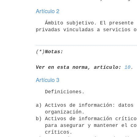
Artículo 2
   Ámbito subjetivo. El presente Decreto será de aplicación a todas las entidades públicas, y a las entidades 
(*)
Notas:
Ver en esta norma, artículo:
10
Artículo 3
   Definiciones.

a) Activos de información: datos 
   organización.

b) Activos de información crítico
   para asegurar y mantener el correcto funcionamiento de los servicios

   críticos.
