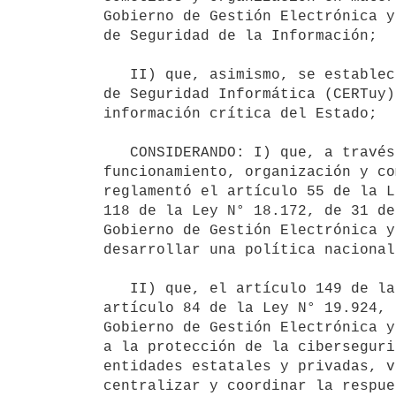
Gobierno de Gestión Electrónica y
de Seguridad de la Información;

   II) que, asimismo, se establece la creación y los cometidos del Centro Nacional de Respuesta a Incidentes 
de Seguridad Informática (CERTuy)
información crítica del Estado;

   CONSIDERANDO: I) que, a través del Decreto N° 451/009, de 28 de setiembre de 2009, se reguló el 
funcionamiento, organización y co
reglamentó el artículo 55 de la L
118 de la Ley N° 18.172, de 31 de
Gobierno de Gestión Electrónica y
desarrollar una política nacional
   II) que, el artículo 149 de la Ley N° 18.719, de 27 de diciembre de 2010, en la redacción dada por el 
artículo 84 de la Ley N° 19.924, 
Gobierno de Gestión Electrónica y
a la protección de la ciberseguri
entidades estatales y privadas, v
centralizar y coordinar la respue