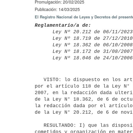
Promulgación: 20/02/2025
Publicación: 14/03/2025
El Registro Nacional de Leyes y Decretos del present
Reglamentario/a de:

      Ley Nº 20.212 de 06/11/20
      Ley Nº 18.719 de 27/12/20
      Ley Nº 18.362 de 06/10/20
      Ley Nº 18.172 de 31/08/20
      Ley Nº 18.046 de 24/10/20
   VISTO: lo dispuesto en los artículos 55 de la Ley N° 18.046, de 24 de octubre de 2006 en la redacción dada 
por el artículo 118 de la Ley N° 
2007, en la redacción dada ulteri
de la Ley N° 18.362, de 6 de octu
la redacción dada por el artículo
de la Ley N° 20.212, de 6 de novi
   RESULTANDO: I) que las disposiciones citadas regulan distintos aspectos vinculados al funcionamiento, 
cometidos y organización en mater