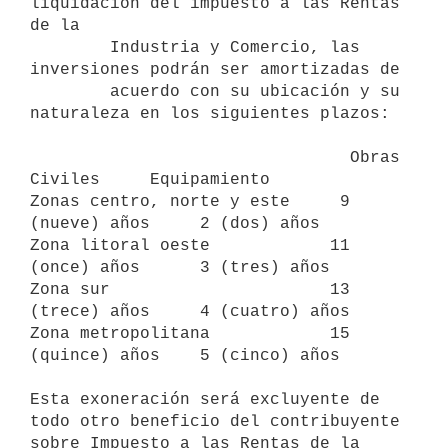
liquidación del impuesto a las Rentas 
de la

        Industria y Comercio, las 
inversiones podrán ser amortizadas de

        acuerdo con su ubicación y su 
naturaleza en los siguientes plazos:

                                Obras 
Civiles     Equipamiento

Zonas centro, norte y este     9 
(nueve) años     2 (dos) años

Zona litoral oeste            11 
(once) años      3 (tres) años

Zona sur                      13 
(trece) años     4 (cuatro) años

Zona metropolitana            15 
(quince) años    5 (cinco) años

Esta exoneración será excluyente de 
todo otro beneficio del contribuyente

sobre Impuesto a las Rentas de la 