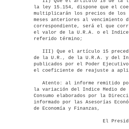
   II) Que el artículo 15 de la ley 14.219 según redacción que le diera

la ley 15.154, dispone que el coe
multiplicarán los precios de los 
meses anteriores al vencimiento d
correspondiente, será el que corr
el valor de la U.R.A. o el Indice
referido término;

   III) Que el artículo 15 precedentemente referido, dispone que el valor

de la U.R., de la U.R.A. y del In
publicados por el Poder Ejecutivo
el coeficiente de reajuste a apli
   Atento: al informe remitido por el Banco Hipotecario del Uruguay sobre

la variación del Indice Medio de 
Consumo elaborados por la Direcci
informado por las Asesorías Econó
de Economía y Finanzas,

                        El Presidente de la República
