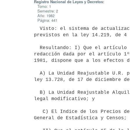
Registro Nacional de Leyes y Decretos:
Tomo: 1
Semestre: 2
Año: 1982
Página: 441
  Visto: el sistema de actualización de los precios de los arrendamientos

previstos en la ley 14.219, de 4 
  Resultando: I) Que el artículo 14 de la citada ley 14.219 según

redacción dada por el artículo 1º
1981, dispone que a los efectos d
  A) La Unidad Reajustable U.R. prevista en el artículo 38 inciso 2º de la

ley 13.728, de 17 de diciembre de
  B) La Unidad Reajustable Alquileres U.R.A. definida en el propio texto

legal modificativo; y

   C) El Indice de los Precios del Consumo elaborado por la Dirección

General de Estadística y Censos;
