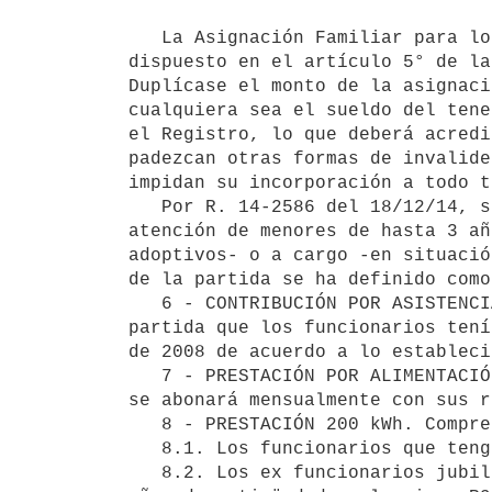
   La Asignación Familiar para los beneficiarios con diagnóstico de retardo mental se duplica de acuerdo a lo 
dispuesto en el artículo 5° de la
Duplícase el monto de la asignaci
cualquiera sea el sueldo del tene
el Registro, lo que deberá acredi
padezcan otras formas de invalide
impidan su incorporación a todo t
   Por R. 14-2586 del 18/12/14, se incluye una partida que tiene por objeto costear gastos que demanda la 
atención de menores de hasta 3 añ
adoptivos- o a cargo -en situació
de la partida se ha definido como
   6 - CONTRIBUCIÓN POR ASISTENCIA MÉDICA A FUNCIONARIOS. (sólo para personal no implantado) Se reduce la 
partida que los funcionarios tení
de 2008 de acuerdo a lo estableci
   7 - PRESTACIÓN POR ALIMENTACIÓN. Los funcionarios percibirán como prestación por alimentación una suma que 
se abonará mensualmente con sus r
   8 - PRESTACIÓN 200 kWh. Comprende las siguientes situaciones:

   8.1. Los funcionarios que tengan como mínimo un año de antigüedad en la empresa (R84.-3986).

   8.2. Los ex funcionarios jubilados que hayan culminado su carrera laboral en la empresa y tengan 15 o más 