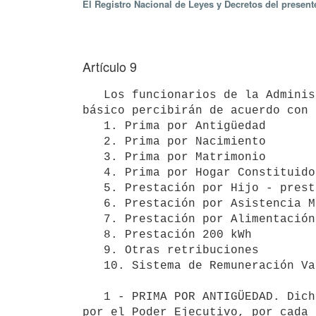
El Registro Nacional de Leyes y Decretos del presen
Artículo 9
   Los funcionarios de la Administración Nacional de Usinas y Transmisiones Eléctricas además de su sueldo 
básico percibirán de acuerdo con 
   1. Prima por Antigüedad 

   2. Prima por Nacimiento 

   3. Prima por Matrimonio 

   4. Prima por Hogar Constituido 

   5. Prestación por Hijo - prestación por CEIP

   6. Prestación por Asistencia Médica 

   7. Prestación por Alimentación 

   8. Prestación 200 kWh 

   9. Otras retribuciones 

   10. Sistema de Remuneración Variable 

   1 - PRIMA POR ANTIGÜEDAD. Dicha prestación asciende al 2% de la Base de Prestación y Contribución fijado 
por el Poder Ejecutivo, por cada 