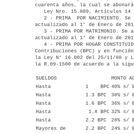
cuarenta años, la cual se abonará
   Ley Nro. 15.809, Artículos 14 y 15; R. 84-3986 y R 88-2052.

   2 - PRIMA  POR NACIMIENTO. Se ajusta por la variación de la Base de Prestación y contribución. El monto 
actualizado al 1° de Enero de 201
   3 - PRIMA POR MATRIMONIO. Se ajusta por la variación de la Base de Prestación y Contribución. El monto 
actualizado al 1° de Enero de 201
   4 - PRIMA POR HOGAR CONSTITUIDO. El monto de dicha prestación se calcula sobre la Base de Prestaciones y 
Contribuciones (BPC) y en función
la Ley N° 16.002 del 25/11/88 y L
la R.09-1500 de acuerdo a la sigu
SUELDOS
MONTO A
Hasta           
1    BPC
40% s/ 
Hasta           
1.3 BPC
38% s/ 
Hasta           
1.6 BPC
36% s/ 
Hasta          
 1.8 BPC
32% s/ 
Hasta           
2.2 BPC
28% s/ 
Mayores de   
2.2 BPC
24% s/ 