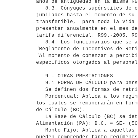
años de antigüedad en la misma R9
   8.3. Cónyuges supérstites de ex funcionarios jubilados que perciben el beneficio de los 200 kWh para 
jubilados hasta el momento de su 
transferible,  para toda la vida 
presentar anualmente en el mes de
tarifa diferencial. R99.-2085, R9
   8.4. Los funcionarios que se acogieron al Retiro Incentivado según R 11.-1905, la cual tiene como anexo el 
"Reglamento de Incentivos de Reti
"Al momento de comenzar a percibi
específicos otorgados al personal
   9 - OTRAS PRESTACIONES. 

   9.1 FORMA DE CÁLCULO para personal implantado

   Se definen dos formas de retribuir las compensaciones:

   Porcentual: Aplica a los regímenes que representan una sobre dedicación respecto a las 40 horas semanales, 
los cuales se remunerarán en form
de Cálculo (BC).

   La Base de Cálculo (BC) se determinará considerando al Sueldo Escala (SE) menos la mitad de la Partida por 
Alimentación (PA): B.C. = SE- (50
   Monto Fijo: Aplica a aquellas situaciones que no guardan relación directa con el tiempo trabajado que 
pueden comprender tanto regímenes