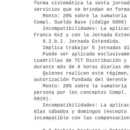
forma sistemática la sexta jornad
servicios que se brindan en forma
   Monto: 20% sobre la sumatoria de la Base de Cálculo (BC) + el importe a título personal por conceptos 
Compl. Sueldo Base (código 5009) 
   Incompatibilidades: La aplicación de esta compensación es incompatible con el Turno Rotativo Integral, 
Franco 6x2 y con la Jornada Exten
   9.2.b.2. Jornada Extendida.

   Implica trabajar 5 jornadas diarias consecutivas de 8:40 horas de labor de lunes a viernes.

   Puede ser aplicada exclusivamente a personal de Obras de Trasmisión, de Obras de Distribución Interior, las 
cuadrillas de TCT Distribución y 
durante más de 8 horas diarias de
   Quienes realicen este régimen, no pueden efectuar horas extra los días sábados y domingos, excepto 
autorización fundada del Gerente 
   Monto: 20% sobre la sumatoria de la Base de Cálculo (BC) + el importe a título personal que pueda tener la 
persona por los conceptos Compl. 
5019).

   Incompatibilidades: La aplicación de esta compensación es incompatible con la generación de horas extra los 
días sábados y domingos (excepto 
incompatible con las compensacion