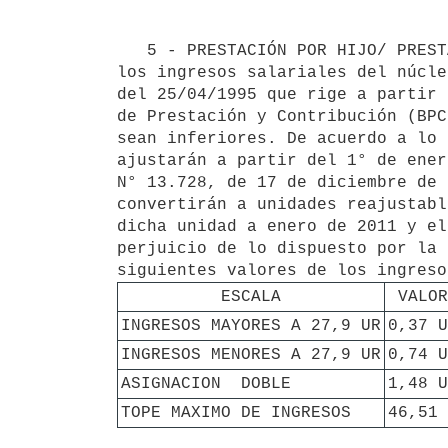
   5 - PRESTACIÓN POR HIJO/ PRESTACION por CEIP. La prestación por hijo o Asignación Familiar variará según 
los ingresos salariales del núcle
del 25/04/1995 que rige a partir 
de Prestación y Contribución (BPC
sean inferiores. De acuerdo a lo 
ajustarán a partir del 1° de ener
N° 13.728, de 17 de diciembre de 
convertirán a unidades reajustabl
dicha unidad a enero de 2011 y el
perjuicio de lo dispuesto por la 
ESCALA
VALOR
INGRESOS MAYORES A 27,9 UR
0,37 U
INGRESOS MENORES A 27,9 UR
0,74 U
ASIGNACION  DOBLE
1,48 U
TOPE MAXIMO DE INGRESOS
46,51 