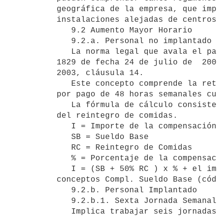
geográfica de la empresa, que imp
instalaciones alejadas de centros
   9.2 Aumento Mayor Horario

   9.2.a. Personal no implantado

   La norma legal que avala el pago de esta retribución está contenida en la Resolución del Directorio no. 03-
1829 de fecha 24 de julio de  200
2003, cláusula 14.

   Este concepto comprende la retribución por pago de jornada extendida que se realiza de lunes a viernes o 
por pago de 48 horas semanales cu
   La fórmula de cálculo consiste  en un porcentaje aplicado sobre la sumatoria del sueldo base más el 50 % 
del reintegro de comidas.

   I = Importe de la compensación

   SB = Sueldo Base

   RC = Reintegro de Comidas

   % = Porcentaje de la compensación que corresponda

   I = (SB + 50% RC ) x % + el importe de las partidas a título personal que pueda tener la persona por los 
conceptos Compl. Sueldo Base (cód
   9.2.b. Personal Implantado

   9.2.b.1. Sexta Jornada Semanal.

   Implica trabajar seis jornadas diarias consecutivas de labor a la semana, no pudiendo ser sustituida en 