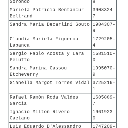
Sorondo
8
Mariela Patricia Bentancur 
3908324-
Beltrand
7
Sandra María Decarlini Souto
1984307-
9
Claudia Mariela Figueroa 
1729205-
Labanca
4
Sergio Pablo Acosta y Lara 
1681510-
Peluffo
0
Sandra Marina Cassou 
1995070-
Etcheverry
9
Gianella Margot Torres Vidal
3725216-
1
Rafael Ramón Roda Valdes 
1685889-
García
7
Ignacio Milton Rivero 
1961923-
Caetano
0
Luis Eduardo D'Alessandro 
1747209-