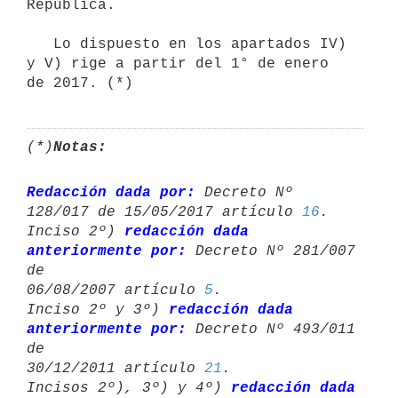
República. 

   Lo dispuesto en los apartados IV) 
y V) rige a partir del 1° de enero 

de 2017. (*)
(*)
Notas:
Redacción dada por:
 Decreto Nº 
128/017 de 15/05/2017 artículo 
16
.

Inciso 2º) 
redacción dada 
anteriormente por:
 Decreto Nº 281/007 
de 

06/08/2007 artículo 
5
.

Inciso 2º y 3º) 
redacción dada 
anteriormente por:
 Decreto Nº 493/011 
de 

30/12/2011 artículo 
21
.

Incisos 2º), 3º) y 4º) 
redacción dada 