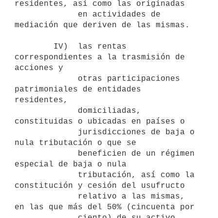
residentes, así como las originadas

             en actividades de 
mediación que deriven de las mismas.

        IV)  las rentas 
correspondientes a la trasmisión de 
acciones y

             otras participaciones 
patrimoniales de entidades 
residentes,

             domiciliadas, 
constituidas o ubicadas en países o

             jurisdicciones de baja o 
nula tributación o que se

             beneficien de un régimen 
especial de baja o nula

             tributación, así como la 
constitución y cesión del usufructo

             relativo a las mismas, 
en las que más del 50% (cincuenta por

             ciento) de su activo 