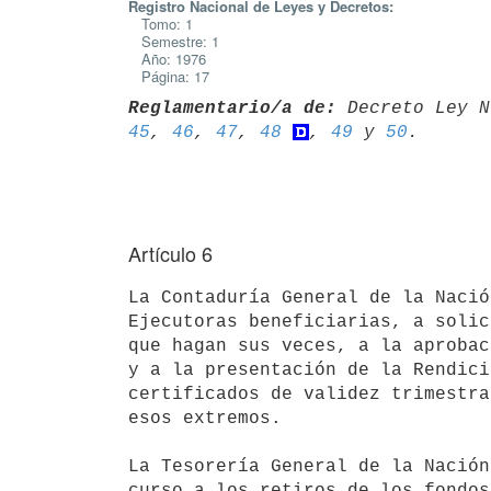
Registro Nacional de Leyes y Decretos:
Tomo: 1
Semestre: 1
Año: 1976
Página: 17
Reglamentario/a de:
 Decreto Ley N
45
, 
46
, 
47
, 
48
, 
49
 y 
50
Artículo 6
La Contaduría General de la Nació
Ejecutoras beneficiarias, a solic
que hagan sus veces, a la aprobac
y a la presentación de la Rendici
certificados de validez trimestra
esos extremos.

La Tesorería General de la Nación
curso a los retiros de los fondos