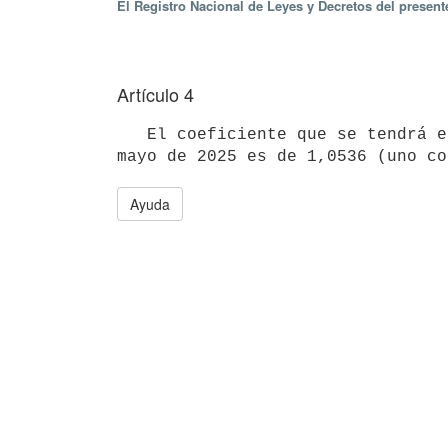
El Registro Nacional de Leyes y Decretos del present
Artículo 4
   El coeficiente que se tendrá en cuenta para el reajuste de los alquileres que se actualizan en el mes de 
Ayuda