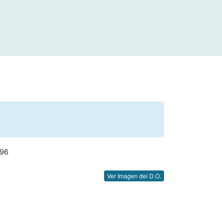
96
Ver Imagen del D.O.