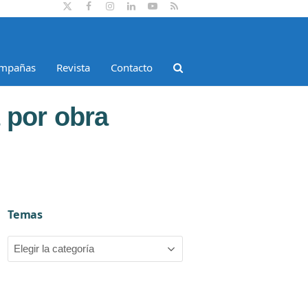
Twitter
Facebook
Instagram
LinkedIn
YouTube
RSS
mpañas
Revista
Contacto
a por obra
Temas
Temas