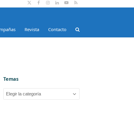
Twitter
Facebook
Instagram
LinkedIn
YouTube
RSS
mpañas
Revista
Contacto
Temas
Temas