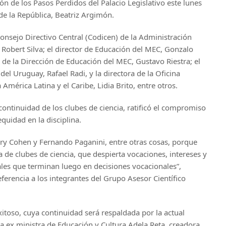
ón de los Pasos Perdidos del Palacio Legislativo este lunes
 de la República, Beatriz Argimón.
Consejo Directivo Central (Codicen) de la Administración
Robert Silva; el director de Educación del MEC, Gonzalo
ca de la Dirección de Educación del MEC, Gustavo Riestra; el
el Uruguay, Rafael Radi, y la directora de la Oficina
América Latina y el Caribe, Lidia Brito, entre otros.
continuidad de los clubes de ciencia, ratificó el compromiso
equidad en la disciplina.
nry Cohen y Fernando Paganini, entre otras cosas, porque
de clubes de ciencia, que despierta vocaciones, intereses y
es que terminan luego en decisiones vocacionales”,
referencia a los integrantes del Grupo Asesor Científico
itoso, cuya continuidad será respaldada por la actual
la ex ministra de Educación y Cultura Adela Reta, creadora