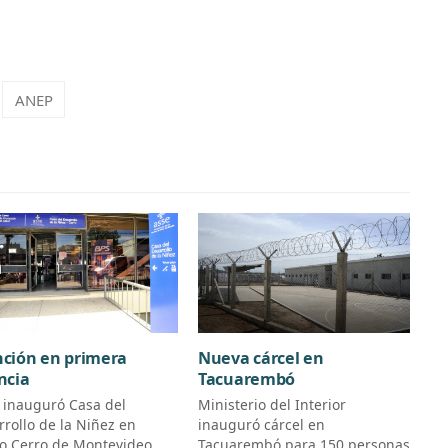
ANEP
ción en primera
Nueva cárcel en
ncia
Tacuarembó
 inauguró Casa del
Ministerio del Interior
rrollo de la Niñez en
inauguró cárcel en
io Cerro de Montevideo
Tacuarembó para 150 personas