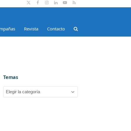
Twitter
Facebook
Instagram
LinkedIn
YouTube
RSS
mpañas
Revista
Contacto
Temas
Temas