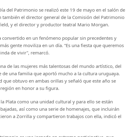
Día del Patrimonio se realizó este 19 de mayo en el salón de
on también el director general de la Comisión del Patrimonio
ield, y el director y productor teatral Mario Morgan.
ha convertido en un fenómeno popular sin precedentes y
e más gente moviliza en un día. “Es una fiesta que queremos
nda de vivir”, remarcó.
 una de las mujeres más talentosas del mundo artístico, del
ne de una familia que aportó mucho a la cultura uruguaya.
 que obtuvo en ambas orillas y señaló que este año se
 región en honor a su figura.
e la Plata como una unidad cultural y para ello se están
bajadas, así como una serie de homenajes, que incluirán
ron a Zorrilla y compartieron trabajos con ella, indicó el
Patrimonio es una jornada en extremo participativa, que