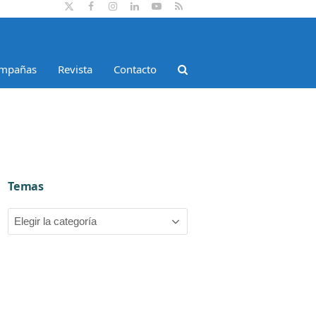
Twitter
Facebook
Instagram
LinkedIn
YouTube
RSS
mpañas
Revista
Contacto
Temas
Temas