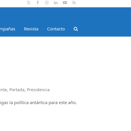
Twitter
Facebook
Instagram
LinkedIn
YouTube
RSS
mpañas
Revista
Contacto
ente
,
Portada
,
Presidencia
gas la política antártica para este año.