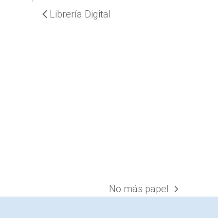
Librería Digital
No más papel
next
post: