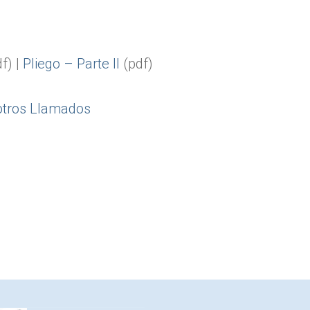
f) |
Pliego – Parte II
(pdf)
otros Llamados