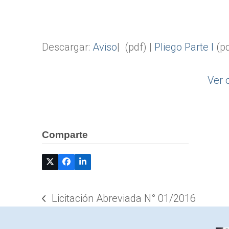
Descargar:
Aviso
| (pdf) |
Pliego Parte I
(pd
Ver 
Comparte
Licitación Abreviada N° 01/2016
previous
post: