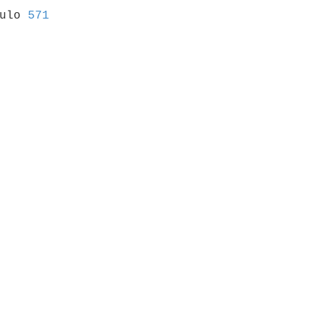
culo 
571