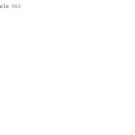
culo 
563