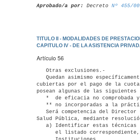
Aprobado/a por:
 Decreto 
Nº 455/00
TITULO II - MODALIDADES DE PRESTACI
CAPITULO IV - DE LA ASISTENCIA PRIVA
Artículo 56
   Otras exclusiones.-

   Quedan asimismo específicamente excluidas de las prestaciones 

cubiertas por el pago de la cuota
posean algunas de las siguientes 
   *  de eficacia no comprobada y en etapa experimental.

   ** no incorporadas a la práctica médica habitual en el país. 

   Será competencia del Director General de la Salud del Ministerio de

Salud Pública, mediante resolució
   a) Identificar estas técnicas diagnóstico y terapéuticas, integrando

      el listado correspondiente, de oficio o a pedido de las propias

      Instituciones.
