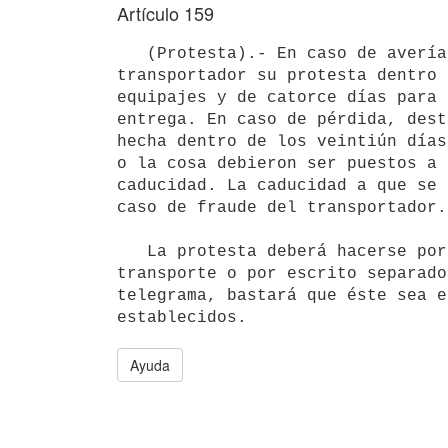
Artículo 159
   (Protesta).- En caso de avería, el destinatario debe dirigir al

transportador su protesta dentro 
equipajes y de catorce días para 
entrega. En caso de pérdida, dest
hecha dentro de los veintiún días
o la cosa debieron ser puestos a 
caducidad. La caducidad a que se 
caso de fraude del transportador.

   La protesta deberá hacerse por reserva consignada en el documento de

transporte o por escrito separado
telegrama, bastará que éste sea e
Ayuda