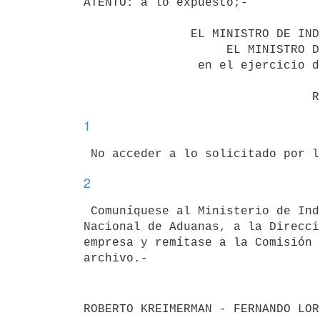
ATENTO: a lo expuesto;-

               EL MINISTRO DE INDUSTRIA, ENERGÍA Y MINERÍA

                    EL MINISTRO DE ECONOMÍA Y FINANZAS

                en el ejercicio de atribuciones delegadas

1
2
 Comuníquese al Ministerio de Industria, Energía y Minería, a la Dirección

Nacional de Aduanas, a la Direcci
empresa y remítase a la Comisión 