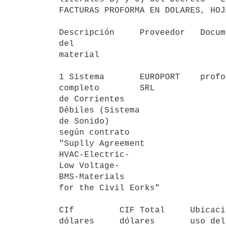
FACTURAS PROFORMA EN DOLARES, HOJ
Descripción     Proveedor   Docum
del                              
material                         
1 Sistema       EUROPORT    profo
completo        SRL

de Corrientes

Débiles (Sistema

de Sonido)

según contrato

"Suplly Agreement

HVAC-Electric-

Low Voltage-

BMS-Materials

for the Civil Eorks"

CIf         CIF Total     Ubicaci
dólares     dólares       uso del 