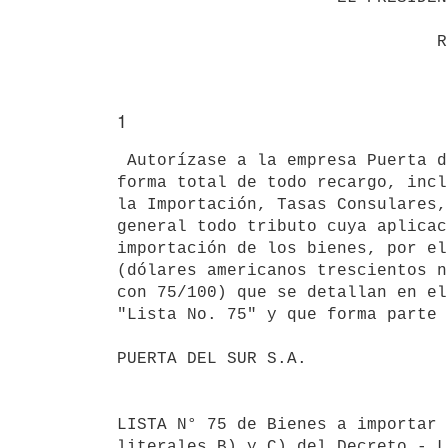
1
 Autorízase a la empresa Puerta del Sur S.A., la importación exonerada en

forma total de todo recargo, incl
la Importación, Tasas Consulares,
general todo tributo cuya aplicac
importación de los bienes, por el
(dólares americanos trescientos n
con 75/100) que se detallan en el
"Lista No. 75" y que forma parte 
PUERTA DEL SUR S.A.

                                       
LISTA N° 75 de Bienes a importar 
literales B) y C) del Decreto - L