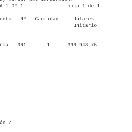
A 1 DE 1               hoja 1 de 1

ento   Nº   Cantidad     dólares  

                         unitario 

                    

rma   301       1      390.943,75  

ón /


