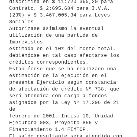
discrimina en $ 11:720.365,20 para 
Contrato, $ 2:695.684 para I.V.A. 

(23%) y $ 3:467.005,34 para Leyes 
Sociales.

Autorízase asimismo la eventual 
utilización de una partida de 
Imprevistos 

estimada en el 10% del monto total, 
debiéndose en tal caso afectarse los 

créditos correspondientes.

Establécese que se ha realizado una 
estimación de la ejecución en el 

presente Ejercicio según constancia 
de afectación de crédito Nº 738; que 

será atendida con cargo a fondos 
asignados por la Ley Nº 17.296 de 21 
de 

febrero de 2001, Inciso 10, Unidad 
Ejecutora 003, Proyecto 855 y 

Financiamiento 1.4 FIMTOP.

El saldo resultante será atendido con 