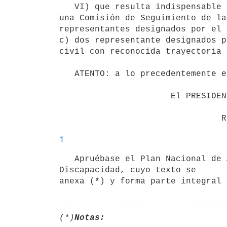
   VI) que resulta indispensable para dar continuidad a las acciones referidas anteriormente, la creación de 
una Comisión de Seguimiento de la
representantes designados por el 
c) dos representante designados p
civil con reconocida trayectoria 
   ATENTO: a lo precedentemente expuesto;

                      El PRESIDENTE DE LA REPÚBLICA

1
   Apruébase el Plan Nacional de Acceso a la Justicia y Protección Jurídica de las Personas en situación de 
Discapacidad, cuyo texto se 

anexa (*) y forma parte integral 
(*)
Notas: