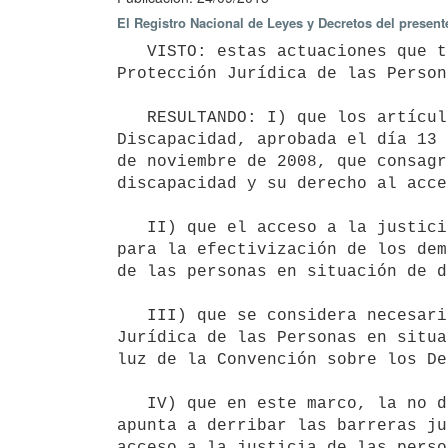
El Registro Nacional de Leyes y Decretos del presen
   VISTO: estas actuaciones que tienen relación con la aprobación del Plan Nacional de Acceso a la Justicia y 
Protección Jurídica de las Person
   RESULTANDO: I) que los artículos 12 y 13 de la Convención sobre los Derechos de las Personas con 
Discapacidad, aprobada el día 13 
de noviembre de 2008, que consagr
discapacidad y su derecho al acce
   II) que el acceso a la justicia no solo es un derecho fundamental sino que constituye además la garantía 
para la efectivización de los dem
de las personas en situación de d
   III) que se considera necesaria la implementación de un Plan Nacional de Acceso a la Justicia y Protección 
Jurídica de las Personas en situa
luz de la Convención sobre los De
   IV) que en este marco, la no discriminación es un principio fundamental y que el referido Plan Nacional, 
apunta a derribar las barreras ju
acceso a la justicia de las perso