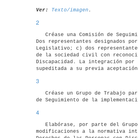
Ver:
Texto/imagen
2
   Créase una Comisión de Seguimiento de la implementación, monitoreo y evaluación del Plan, integrada por: a) 
Dos representantes designados por
Legislativo; c) dos representante
de la sociedad civil con reconoci
Discapacidad. La integración por 
3
   Créase un Grupo de Trabajo para la adecuación normativa cuya integración será determinada por la Comisión 
4
   Elabórase, por parte del Grupo de Trabajo para la adecuación normativa, un anteproyecto de ley con las 
modificaciones a la normativa int