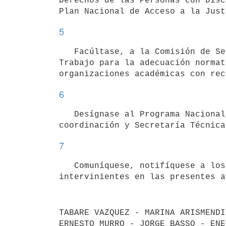
Derechos de las Personas con Disc
5
   Facúltase, a la Comisión de Seguimiento de la implementación, monitoreo y evaluación del Plan y al Grupo de 
Trabajo para la adecuación normat
6
   Desígnase al Programa Nacional de Discapacidad del Ministerio de Desarrollo Social, como responsable de la 
7
   Comuníquese, notifíquese a los organismos públicos y a las organizaciones de la sociedad civil 
intervinientes en las presentes a
TABARE VAZQUEZ - MARINA ARISMENDI
ERNESTO MURRO - JORGE BASSO - ENE