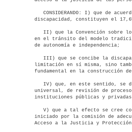
   CONSIDERANDO: I) que de acuerdo al censo de población de 2011, las personas con al menos un tipo de 
discapacidad, constituyen el 17,6
   II) que la Convención sobre los Derechos de las Personas con Discapacidad propone un nuevo paradigma basado 
en el tránsito del modelo tradici
de autonomía e independencia; 

   III) que se concibe la discapacidad como un concepto que evoluciona y que no se define solamente por la 
limitación en sí misma, sino tamb
fundamental en la construcción de
   IV) que, en este sentido, se debe construir y avanzar en adecuaciones normativas, de accesibilidad 
universal, de revisión de proceso
instituciones públicas y privadas
   V) que a tal efecto se cree conveniente continuar con el trabajo de coordinación interinstitucional 
iniciado por la comisión de adecu
Acceso a la Justicia y Protección