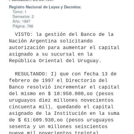
Registro Nacional de Leyes y Decretos:
Tomo: 1
Semestre: 2
Año: 1997
Página: 766
  VISTO: la gestión del Banco de la 
Nación Argentina solicitando

autorización para aumentar el capital 
asignado a su sucursal en la

República Oriental del Uruguay.

  RESULTANDO: I) que con fecha 13 de 
febrero de 1997 el Directorio del

Banco resolvió incrementar el capital 
del mismo en $ 10:950.000,oo (pesos

uruguayos diez millones novecientos 
cincuenta mil), quedando el capital

asignado de la Institución en la suma 
de $ 61:609.930,oo (pesos uruguayos

sesenta y un millones seiscientos 
nueve mil novecientos treinta).
