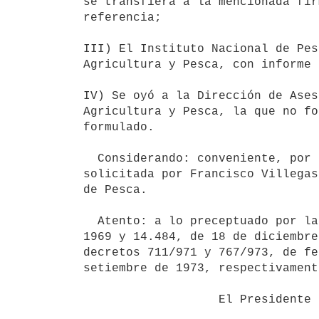
se transfiera a la mencionada fir
referencia;

III) El Instituto Nacional de Pes
Agricultura y Pesca, con informe 
IV) Se oyó a la Dirección de Ases
Agricultura y Pesca, la que no fo
formulado.

  Considerando: conveniente, por lo expuesto, proveer en la forma

solicitada por Francisco Villegas
de Pesca.

  Atento: a lo preceptuado por las leyes 13.833, de 29 de diciembre de

1969 y 14.484, de 18 de diciembre
decretos 711/971 y 767/973, de fe
setiembre de 1973, respectivamente
                   El Presidente de la República
