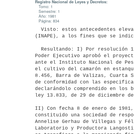
Registro Nacional de Leyes y Decretos:
Tomo: 1
Semestre: 1
Año: 1981
Página: 834
  Visto: estos antecedentes elevados por el Instituto Nacional de Pesca

(INAPE), a los fines que se indic
  Resultando: I) Por resolución 1.791/980, de fecha 4 de junio de 1980, el

Poder Ejecutivo aprobó el proyect
ante el Instituto Nacional de Pes
el cultivo del camarón en estanqu
8.456, Barra de Valizas, Cuarta S
de conformidad con las especifica
declarándolo comprendido en los b
ley 13.833, de 29 de diciembre de
II) Con fecha 8 de enero de 1981,
constituido una sociedad de respo
Annelise Gerhau de Villegas y Fél
Laboratorio y Productora Langosti