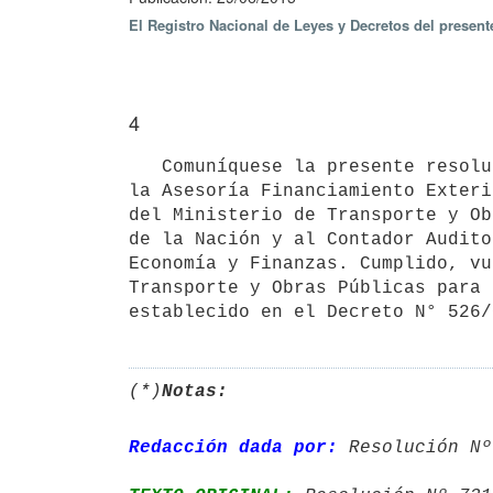
El Registro Nacional de Leyes y Decretos del presen
4
   Comuníquese la presente resolución y la del Poder Ejecutivo de 22 de junio de 2015 y pase a conocimiento de 
la Asesoría Financiamiento Exterio
del Ministerio de Transporte y Ob
de la Nación y al Contador Audito
Economía y Finanzas. Cumplido, vu
Transporte y Obras Públicas para 
(*)
Notas:
Redacción dada por:
 Resolución Nº