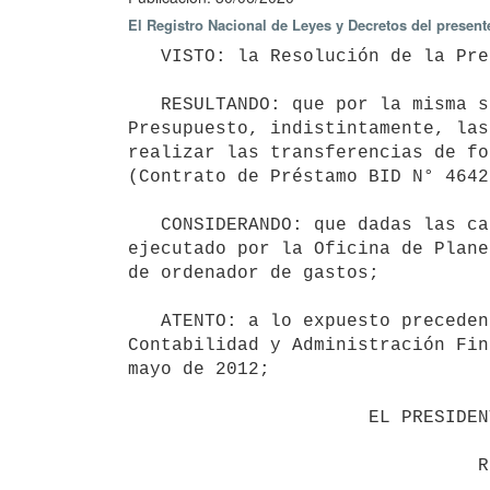
El Registro Nacional de Leyes y Decretos del presen
   VISTO: la Resolución de la Presidencia de la República P/132, de 19 de mayo de 2020;

   RESULTANDO: que por la misma se delega en el Director y Sub Director de la Oficina de Planeamiento y 
Presupuesto, indistintamente, las
realizar las transferencias de fo
(Contrato de Préstamo BID N° 4642
   CONSIDERANDO: que dadas las características de dicho Programa, y teniendo en cuenta que el mismo es 
ejecutado por la Oficina de Plane
de ordenador de gastos;

   ATENTO: a lo expuesto precedentemente y a lo establecido en el artículo 30 del Texto Ordenado de 
Contabilidad y Administración Fin
mayo de 2012;

                      EL PRESIDENTE DE LA REPÚBLICA
