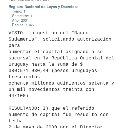
Registro Nacional de Leyes y Decretos:
Tomo: 1
Semestre: 1
Año: 2001
Página: 1345
VISTO: la gestión del "Banco 
Sudameris", solicitando autorización 
para 

aumentar el capital asignado a su 
sucursal en la República Oriental del 

Uruguay hasta la suma de $ 
380:571.930,44 (pesos uruguayos 
trescientos 

ochenta millones quinientos setenta y 
un mil novecientos treinta con 

44/100).-

RESULTANDO: I) que el referido 
aumento de capital fue resuelto con 
fecha 

2 de mayo de 2000 por el Director 