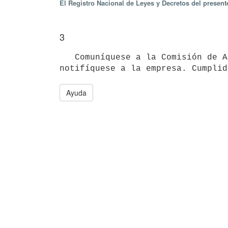
El Registro Nacional de Leyes y Decretos del presen
3
   Comuníquese a la Comisión de Aplicación y al Ministerio de Industria, Energía y Minería a sus efectos y 
Ayuda