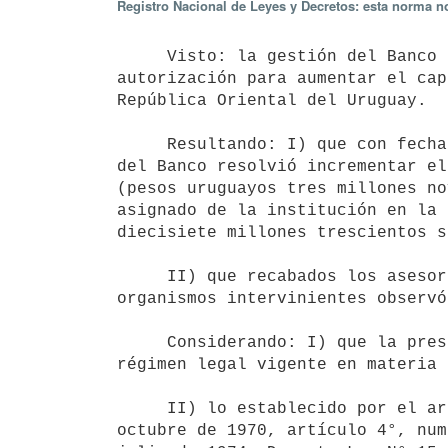
Registro Nacional de Leyes y Decretos: esta norma no
     Visto: la gestión del Banco de la Nación Argentina solicitando

autorización para aumentar el cap
República Oriental del Uruguay.

     Resultando: I) que con fecha 23 de diciembre de 1993 el Directorio

del Banco resolvió incrementar el
(pesos uruguayos tres millones no
asignado de la institución en la 
diecisiete millones trescientos s
     II) que recabados los asesoramientos pertinentes, ninguno de los

organismos intervinientes observó
     Considerando: I) que la presente gestión está encuadrada en el

régimen legal vigente en materia 
     II) lo establecido por el artículo 411° de la Ley N° 13.892 de 19 de

octubre de 1970, artículo 4°, num