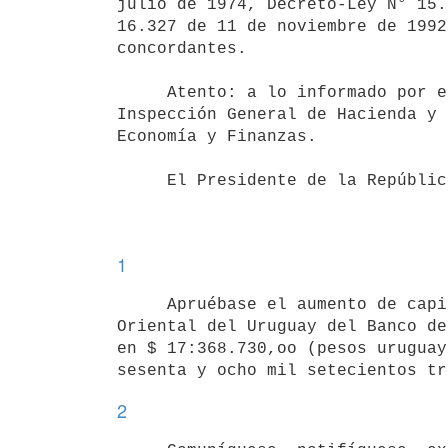
julio de 1974, Decreto-Ley N° 15.
16.327 de 11 de noviembre de 1992
concordantes.

     Atento: a lo informado por el Banco Central del Uruguay, la

Inspección General de Hacienda y 
Economía y Finanzas.

     El Presidente de la República

1
     Apruébase el aumento de capital de la sucursal en la República

Oriental del Uruguay del Banco de
en $ 17:368.730,oo (pesos uruguay
2