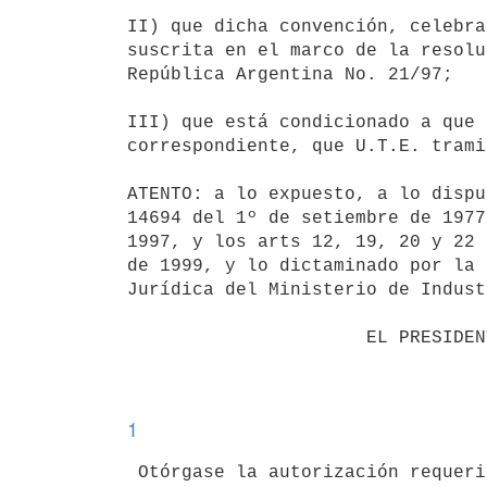
II) que dicha convención, celebra
suscrita en el marco de la resolu
República Argentina No. 21/97;

III) que está condicionado a que 
correspondiente, que U.T.E. trami
ATENTO: a lo expuesto, a lo dispu
14694 del 1º de setiembre de 1977
1997, y los arts 12, 19, 20 y 22 
de 1999, y lo dictaminado por la 
Jurídica del Ministerio de Indust
                      EL PRESIDENTE DE LA REPUBLICA                       

1
 Otórgase la autorización requerida por la Administración Nacional de 
