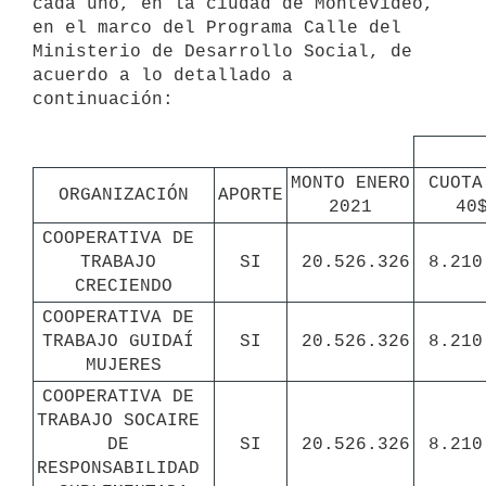
cada uno, en la ciudad de Montevideo, 
en el marco del Programa Calle del 
Ministerio de Desarrollo Social, de 
acuerdo a lo detallado a 
continuación:

MONTO ENERO 
CUOTA 
ORGANIZACIÓN
APORTE
2021
40
COOPERATIVA DE 
TRABAJO 
SI
20.526.326
8.210
CRECIENDO
COOPERATIVA DE 
TRABAJO GUIDAÍ 
SI
20.526.326
8.210
MUJERES
COOPERATIVA DE 
TRABAJO SOCAIRE 
DE 
SI
20.526.326
8.210
RESPONSABILIDAD 